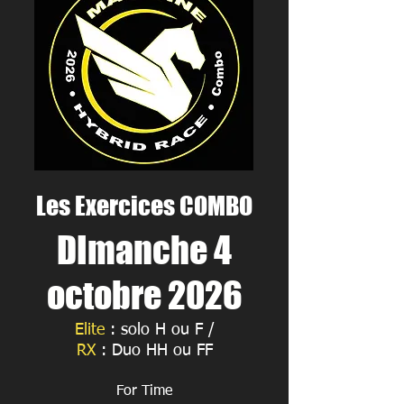
Les Exercices COMBO
DImanche 4
octobre 2026
Elite
: solo H ou F /
RX
: Duo HH ou FF
For Time