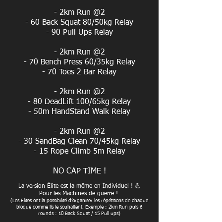
- 2km Run @2
- 60 Back Squat 80/50kg Relay
- 90 Pull Ups Relay
- 2km Run @2
- 70 Bench Press 60/35kg Relay
- 70 Toes 2 Bar Relay
- 2km Run @2
- 80 DeadLift 100/65kg Relay
- 50m HandStand Walk Relay
- 2km Run @2
- 30 SandBag Clean 70/45kg Relay
- 15 Rope Climb 5m Relay
NO CAP TIME !
La version Élite est la même en Individuel ! 💪
Pour les Machines de guerre !
(Les Elites ont la possibilité d’organiser les répétitions de chaque
bloque comme ils le souhaitent. Exemple : 2km Run puis 6
rounds : 10 Back Squat / 15 Pull ups)