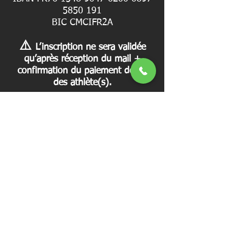
5850 191
BIC CMCIFR2A
⚠️
L’inscription ne sera validée
qu’après réception du mail +
confirmation du paiement de ou
des athlète(s).
Mail d'inscription type
Objet : Inscription Mayenne Hybrid
Race COMBO – [Nom de la Team]
Bonjour,
Nous souhaitons inscrire notre
équipe à la compétition.