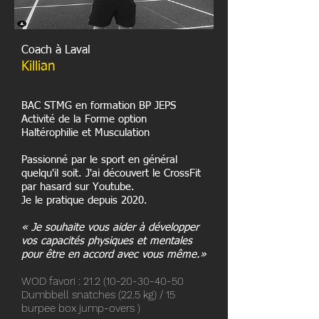
Coach à Laval
Killian
BAC STMG en formation BP JEPS
Activité de la Forme option
Haltérophilie et Musculation
Passionné par le sport en général
quelqu'il soit. J'ai découvert le CrossFit
par hasard sur Youtube.
Je le pratique depuis 2020.
« Je souhaite vous aider à développer
vos capacités physiques et mentales
pour être en accord avec vous même.»
WOD favori :
21.2 (10-20-30-40-50
Dumbbell snatches (22.5 kg) / 15
burpee box jump-overs )