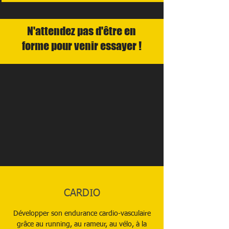
N'attendez pas d'être en
forme pour venir essayer !
CARDIO
Développer son endurance cardio-vasculaire
grâce au running, au rameur, au vélo, à la