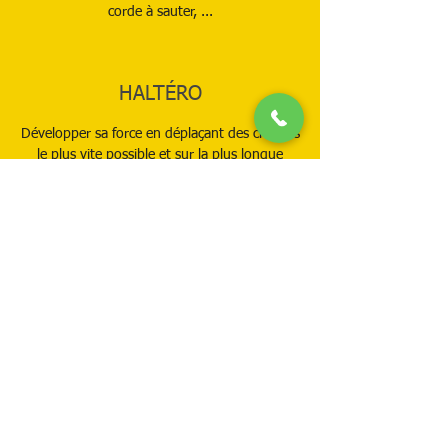
corde à sauter, ...
HALTÉRO
Développer sa force en déplaçant des charges
le plus vite possible et sur la plus longue
distance, que ce soit avec une barre
d'haltérophilie ou avec toutes sortes d'objets
lourds.
GYM
Réussir à bouger correctement en faisant des
mouvements de Gymnastique des plus
simples aux plus complexes.